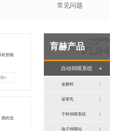
常见问题
育赫产品
算机智能
自动饲喂系统
情+
发酵料
诺翠乳
干料饲喂系统
。因此也
电子饲喂站