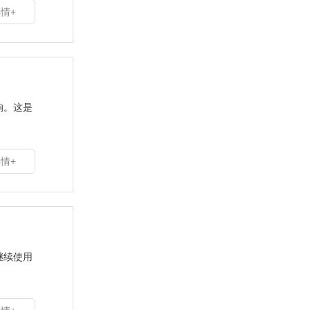
情+
响。这是
情+
继续使用